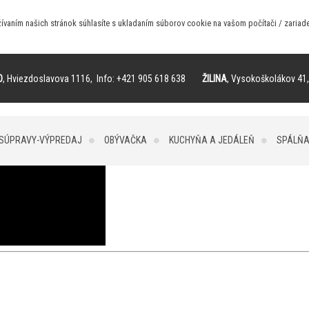
ívaním našich stránok súhlasíte s ukladaním súborov cookie na vašom počítači / zariade
O
, Hviezdoslavova 1116, Info: +421 905 618 638
ŽILINA
, Vysokoškolákov 41,
 SÚPRAVY-VÝPREDAJ
OBÝVAČKA
KUCHYŇA A JEDÁLEŇ
SPÁLŇ