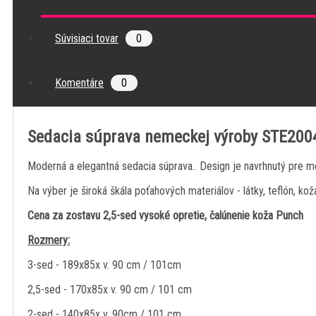
Súvisiaci tovar
0
Komentáre
0
Sedacia súprava nemeckej výroby S
Moderná a elegantná sedacia súprava..
Design je navrhnutý pre m
Na výber je široká škála poťahových materiálov - látky, teflón, kož
Cena za zostavu 2,5-sed vysoké opretie, čalúnenie koža Punch
Rozmery:
3-sed - 189x85x v. 90 cm / 101cm
2,5-sed - 170x85x v. 90 cm / 101 cm
2-sed - 140x85x v. 90cm / 101 cm