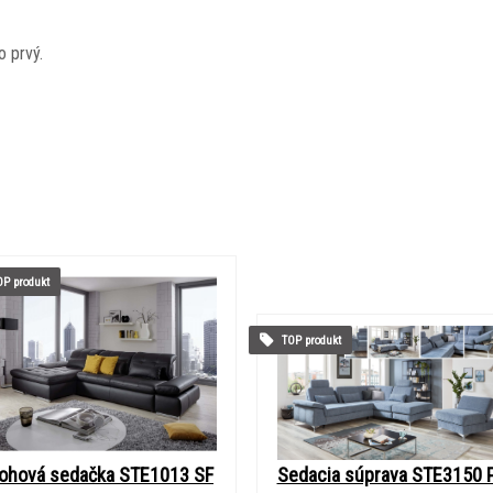
o prvý.
P produkt
TOP produkt
ohová sedačka STE1013 SF
Sedacia súprava STE3150 