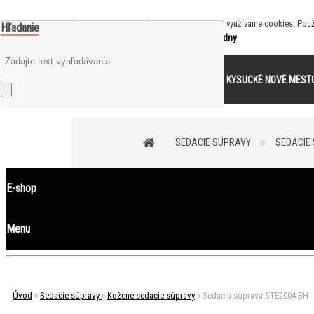
S cieľom uľahčiť užívateľom používať naše webové stránky využívame cookies. Použ
Hľadanie
0
Odmietnuť všetko
Súhlasím
je prázdny
Váš nákupný košík
KYSUCKÉ NOVÉ MEST
SEDACIE SÚPRAVY
SEDACIE
E-shop
Menu
Úvod
»
Sedacie súpravy
»
Kožené sedacie súpravy
»
Sedacia súprava STE2004 BH