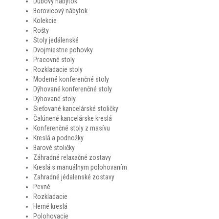
Dubový nábytok
Borovicový nábytok
Kolekcie
Rošty
Stoly jedálenské
Dvojmiestne pohovky
Pracovné stoly
Rozkladacie stoly
Moderné konferenčné stoly
Dýhované konferenčné stoly
Dýhované stoly
Sieťované kancelárské stoličky
Čalúnené kancelárske kreslá
Konferenčné stoly z masívu
Kreslá a podnožky
Barové stoličky
Záhradné relaxačné zostavy
Kreslá s manuálnym polohovaním
Zahradné jédalenské zostavy
Pevné
Rozkladacie
Herné kreslá
Polohovacie