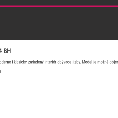
TE2004 BH
bornholm
oderne i klasicky zariadený interiér obývacej izby. Model je možné o
a