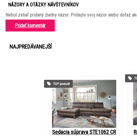
NÁZORY A OTÁZKY NÁVŠTEVNÍKOV
Nebol zatiaľ pridaný žiadny názor. Pridajte svoj názor alebo dotaz ak
Pridať komentár
NAJPREDÁVANEJŠÍ
TO
TOP produkt
Sedacia súprava STE1062 CR
R