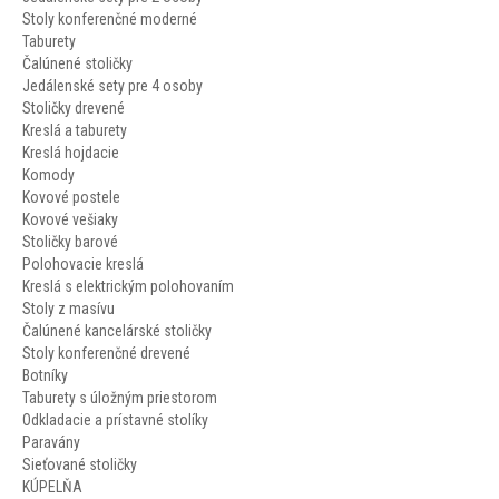
Stoly konferenčné moderné
Taburety
Čalúnené stoličky
Jedálenské sety pre 4 osoby
Stoličky drevené
Kreslá a taburety
Kreslá hojdacie
Komody
Kovové postele
Kovové vešiaky
Stoličky barové
Polohovacie kreslá
Kreslá s elektrickým polohovaním
Stoly z masívu
Čalúnené kancelárské stoličky
Stoly konferenčné drevené
Botníky
Taburety s úložným priestorom
Odkladacie a prístavné stolíky
Paravány
Sieťované stoličky
KÚPELŇA