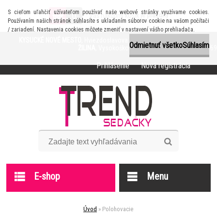
S cieľom uľahčiť užívateľom používať naše webové stránky využívame cookies.
0
je prázdny
Váš nákupný košík
Používaním našich stránok súhlasíte s ukladaním súborov cookie na vašom počítači
/ zariadení. Nastavenia cookies môžete zmeniť v nastavení vášho prehliadača.
KYSUCKÉ NOVÉ MESTO
, Hviezdoslavova 1116, Info: +421 905 618 638
Odmietnuť všetko
Súhlasím
ŽILINA
, Vysokoškolákov 41, Info: +421 905 872 369
Prihlásenie
Nová registrácia
E-shop
Menu
Úvod
»
Polohovacie