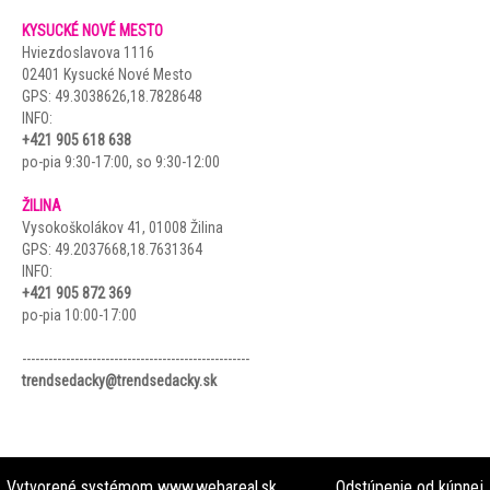
KYSUCKÉ NOVÉ MESTO
Hviezdoslavova 1116
02401 Kysucké Nové Mesto
GPS:
49.3038626,18.7828648
INFO:
+421 905 618 638
po-pia 9:30-17:00, so 9:30-12:00
.
ŽILINA
Vysokoškolákov 41, 01008 Žilina
GPS:
49.2037668,18.7631364
INFO:
+421 905 872 369
po-pia 10:00-17:00
.
----------------------------------------------------
trendsedacky@trendsedacky.sk
Vytvorené systémom
www.webareal.sk
Odstúpenie od kúpnej