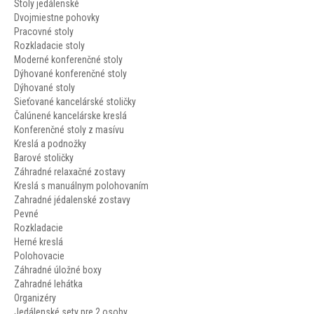
Stoly jedálenské
Dvojmiestne pohovky
Pracovné stoly
Rozkladacie stoly
Moderné konferenčné stoly
Dýhované konferenčné stoly
Dýhované stoly
Sieťované kancelárské stoličky
Čalúnené kancelárske kreslá
Konferenčné stoly z masívu
Kreslá a podnožky
Barové stoličky
Záhradné relaxačné zostavy
Kreslá s manuálnym polohovaním
Zahradné jédalenské zostavy
Pevné
Rozkladacie
Herné kreslá
Polohovacie
Záhradné úložné boxy
Zahradné lehátka
Organizéry
Jedálenské sety pre 2 osoby