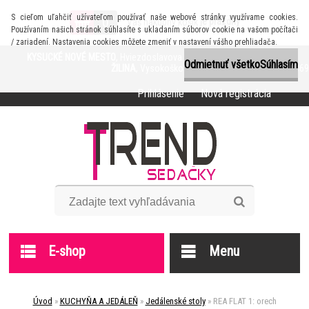
S cieľom uľahčiť užívateľom používať naše webové stránky využívame cookies.
0
je prázdny
Váš nákupný košík
Používaním našich stránok súhlasíte s ukladaním súborov cookie na vašom počítači
/ zariadení. Nastavenia cookies môžete zmeniť v nastavení vášho prehliadača.
KYSUCKÉ NOVÉ MESTO
, Hviezdoslavova 1116, Info: +421 905 618 638
Odmietnuť všetko
Súhlasím
ŽILINA
, Vysokoškolákov 41, Info: +421 905 872 369
Prihlásenie
Nová registrácia
E-shop
Menu
Úvod
»
KUCHYŇA A JEDÁLEŇ
»
Jedálenské stoly
»
REA FLAT 1: orech