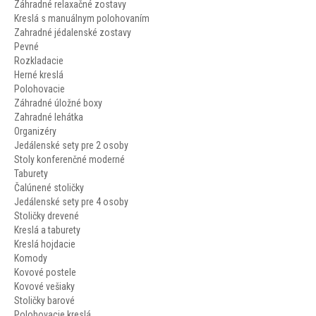
Záhradné relaxačné zostavy
Kreslá s manuálnym polohovaním
Zahradné jédalenské zostavy
Pevné
Rozkladacie
Herné kreslá
Polohovacie
Záhradné úložné boxy
Zahradné lehátka
Organizéry
Jedálenské sety pre 2 osoby
Stoly konferenčné moderné
Taburety
Čalúnené stoličky
Jedálenské sety pre 4 osoby
Stoličky drevené
Kreslá a taburety
Kreslá hojdacie
Komody
Kovové postele
Kovové vešiaky
Stoličky barové
Polohovacie kreslá