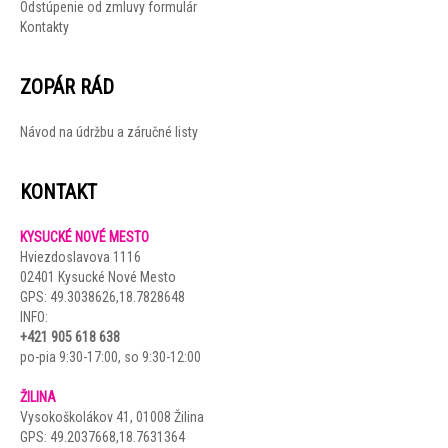
Odstúpenie od zmluvy formulár
Kontakty
ZOPÁR RÁD
Návod na údržbu a záručné listy
KONTAKT
KYSUCKÉ NOVÉ MESTO
Hviezdoslavova 1116
02401 Kysucké Nové Mesto
GPS:
49.3038626,18.7828648
INFO:
+421 905 618 638
po-pia 9:30-17:00, so 9:30-12:00
.
ŽILINA
Vysokoškolákov 41, 01008 Žilina
GPS:
49.2037668,18.7631364