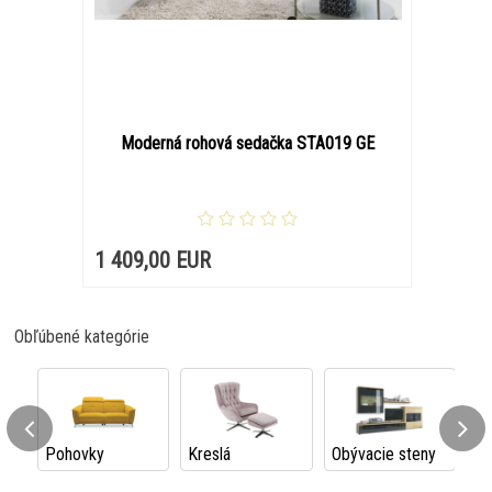
Moderná rohová sedačka STA019 GE
1 409,00 EUR
Obľúbené kategórie
Pohovky
Kreslá
Obývacie steny
vy