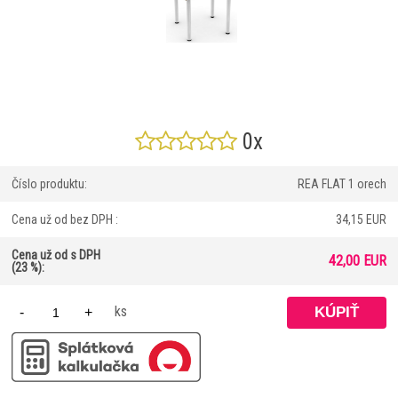
0x
Číslo produktu:
REA FLAT 1 orech
Cena už od bez DPH :
34,15 EUR
Cena už od s DPH
42,00 EUR
(23 %):
ks
-
+