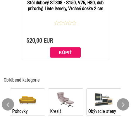
Stôl dubový ST308 - S150, V76, H80, dub
prírodný, Liate lamely, Vrchná doska 2 cm
520,00 EUR
Obľúbené kategórie
Pohovky
Kreslá
Obývacie steny
vy