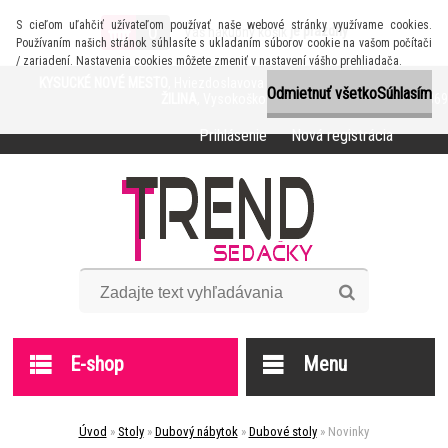
S cieľom uľahčiť užívateľom používať naše webové stránky využívame cookies.
0
je prázdny
Váš nákupný košík
Používaním našich stránok súhlasíte s ukladaním súborov cookie na vašom počítači
/ zariadení. Nastavenia cookies môžete zmeniť v nastavení vášho prehliadača.
KYSUCKÉ NOVÉ MESTO
, Hviezdoslavova 1116, Info: +421 905 618 638
Odmietnuť všetko
Súhlasím
ŽILINA
, Vysokoškolákov 41, Info: +421 905 872 369
Prihlásenie
Nová registrácia
E-shop
Menu
Úvod
»
Stoly
»
Dubový nábytok
»
Dubové stoly
»
Novinky