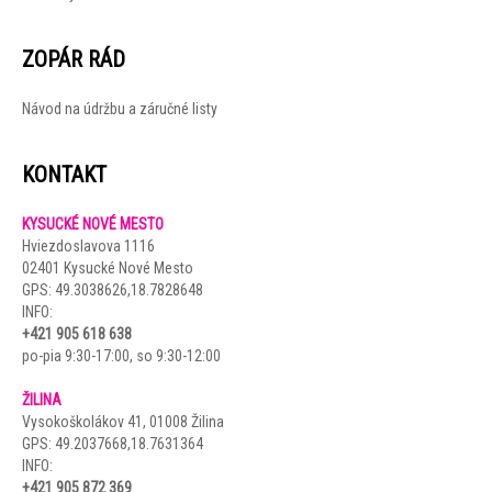
ZOPÁR RÁD
Návod na údržbu a záručné listy
KONTAKT
KYSUCKÉ NOVÉ MESTO
Hviezdoslavova 1116
02401 Kysucké Nové Mesto
GPS:
49.3038626,18.7828648
INFO:
+421 905 618 638
po-pia 9:30-17:00, so 9:30-12:00
.
ŽILINA
Vysokoškolákov 41, 01008 Žilina
GPS:
49.2037668,18.7631364
INFO:
+421 905 872 369