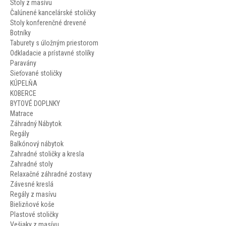
Stoly z masívu
Čalúnené kancelárské stoličky
Stoly konferenčné drevené
Botníky
Taburety s úložným priestorom
Odkladacie a prístavné stolíky
Paravány
Sieťované stoličky
KÚPELŇA
KOBERCE
BYTOVÉ DOPLNKY
Matrace
Záhradný Nábytok
Regály
Balkónový nábytok
Zahradné stoličky a kresla
Zahradné stoly
Relaxačné záhradné zostavy
Závesné kreslá
Regály z masívu
Bielizňové koše
Plastové stoličky
Vešiaky z masívu