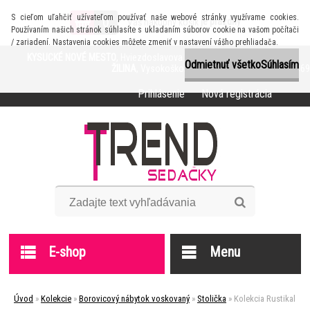
S cieľom uľahčiť užívateľom používať naše webové stránky využívame cookies.
0
je prázdny
Váš nákupný košík
Používaním našich stránok súhlasíte s ukladaním súborov cookie na vašom počítači
/ zariadení. Nastavenia cookies môžete zmeniť v nastavení vášho prehliadača.
KYSUCKÉ NOVÉ MESTO
, Hviezdoslavova 1116, Info: +421 905 618 638
Odmietnuť všetko
Súhlasím
ŽILINA
, Vysokoškolákov 41, Info: +421 905 872 369
Prihlásenie
Nová registrácia
E-shop
Menu
Úvod
»
Kolekcie
»
Borovicový nábytok voskovaný
»
Stolička
»
Kolekcia Rustikal