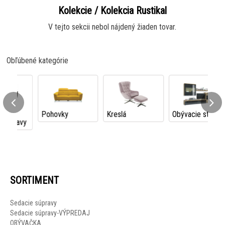
Kolekcie / Kolekcia Rustikal
V tejto sekcii nebol nájdený žiaden tovar.
Obľúbené kategórie
Pohovky
Kreslá
Obývacie steny
vy
SORTIMENT
Sedacie súpravy
Sedacie súpravy-VÝPREDAJ
OBÝVAČKA