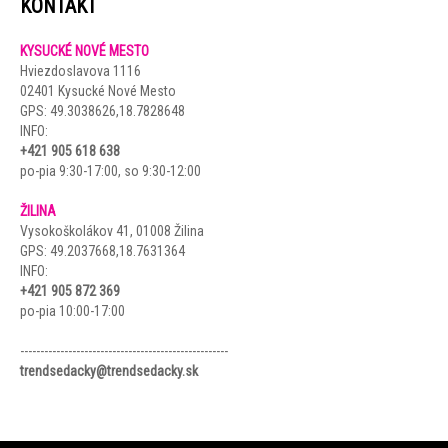
KONTAKT
KYSUCKÉ NOVÉ MESTO
Hviezdoslavova 1116
02401 Kysucké Nové Mesto
GPS:
49.3038626,18.7828648
INFO:
+421 905 618 638
po-pia 9:30-17:00, so 9:30-12:00
.
ŽILINA
Vysokoškolákov 41, 01008 Žilina
GPS:
49.2037668,18.7631364
INFO:
+421 905 872 369
po-pia 10:00-17:00
.
----------------------------------------------------
trendsedacky@trendsedacky.sk